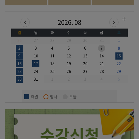
2026. 08
일
월
화
수
목
금
토
26
27
28
29
30
31
1
오늘
2
3
4
5
6
7
8
9
10
11
12
13
14
15
16
17
18
19
20
21
22
23
24
25
26
27
28
29
30
31
1
2
3
4
5
휴원
행사
오늘