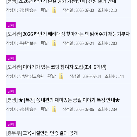
[평생]
2026년 하반기 손길 강좌 기관(단체) 선정 결과 안내
평생학습부
2026-07-30
210
공지
[도서관]
2026 하반기 배려대상 찾아가는 책 읽어주기 재능기부자 제
문헌정보부
2026-07-24
200
공지
[도서관]
이야기가 있는 코딩 참여자 모집(초4~6학년)
남부평생교육원
2026-07-14
144
공지
[평생]
★ [특강] 쏭내관의 재미있는 궁궐 이야기 특강 안내★
평생학습부
2026-07-06
239
공지
[총무부]
교육시설안전 인증 결과 공개