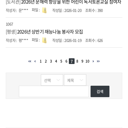
[도서관]
2026년 문해력 향상을 위한 어린이 독서토론교실 참여자 모
문****
2026-01-20
390
1067
[평생]
2026년 상반기 재능나눔 봉사자 모집
평****
2026-01-19
626
7
1
2
3
4
5
6
8
9
10