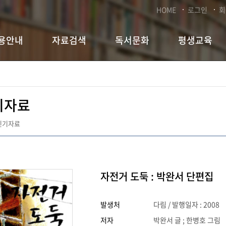
HOME
로그인
회
용안내
자료검색
독서문화
평생교육
기자료
인기자료
자전거 도둑 : 박완서 단편집
발생처
다림 / 발행일자 : 2008
저자
박완서 글 ; 한병호 그림