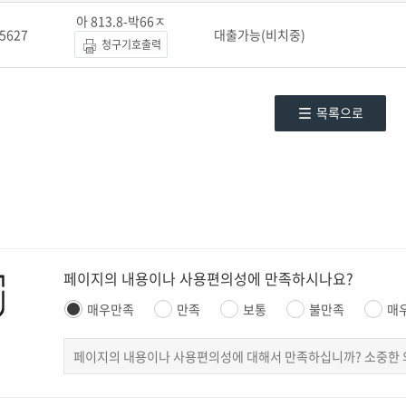
아 813.8-박66ㅈ
5627
대출가능(비치중)
청구기호출력
목록으로
페이지의 내용이나 사용편의성에 만족하시나요?
매우만족
만족
보통
불만족
매