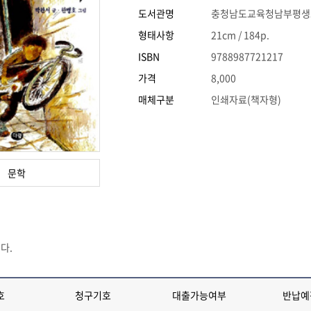
도서관명
충청남도교육청남부평생
형태사항
21cm / 184p.
ISBN
9788987721217
가격
8,000
매체구분
인쇄자료(책자형)
문학
다.
호
청구기호
대출가능여부
반납예