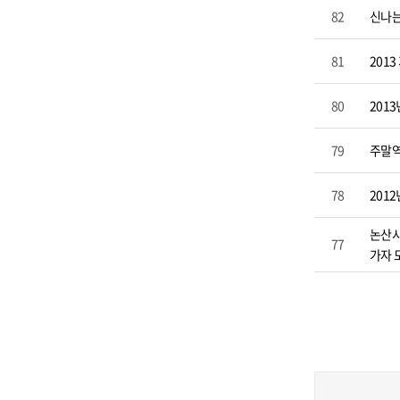
82
신나는
81
201
80
201
79
주말역
78
201
논산시
77
가자 