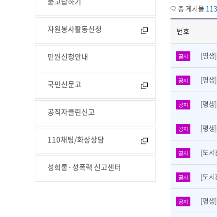
묻고답하기
총 게시물
11
자원봉사활동신청
번호
[평생
민원신청안내
공지
[평생
공지
국민신문고
[평생
공지
공직자클린신고
[평생
공지
110채팅/화상상담
[도서
공지
성희롱·성폭력 신고센터
[도서
공지
[평생
공지