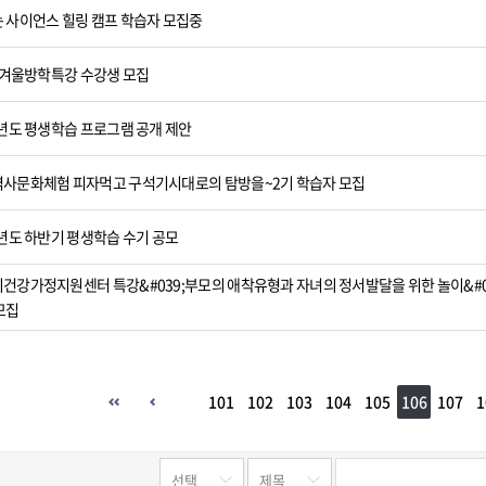
 사이언스 힐링 캠프 학습자 모집중
3 겨울방학특강 수강생 모집
3년도 평생학습 프로그램 공개 제안
사문화체험 피자먹고 구석기시대로의 탐방을~2기 학습자 모집
2년도 하반기 평생학습 수기 공모
건강가정지원센터 특강&#039;부모의 애착유형과 자녀의 정서발달을 위한 놀이&#03
모집
101
102
103
104
105
106
107
1